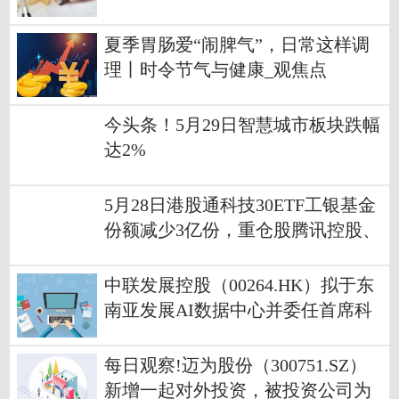
515）涨1.13%
夏季胃肠爱“闹脾气”，日常这样调
理丨时令节气与健康_观焦点
今头条！5月29日智慧城市板块跌幅
达2%
5月28日港股通科技30ETF工银基金
份额减少3亿份，重仓股腾讯控股、
阿里巴巴-W、小米集团-W
中联发展控股（00264.HK）拟于东
南亚发展AI数据中心并委任首席科
学家|焦点热议
每日观察!迈为股份（300751.SZ）
新增一起对外投资，被投资公司为