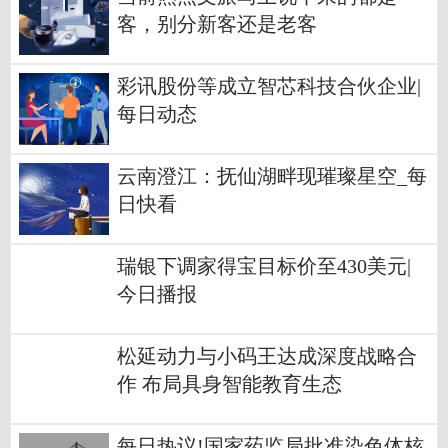
客，别分新客还是老客
彩讯股份等成立智芯科技合伙企业|
每日动态
云南澄江：抚仙湖畔现璀璨星空_每
日快看
瑞银下调家得宝目标价至430美元|
今日播报
松延动力与小码王达成深度战略合
作 布局具身智能教育生态
每日热议!国家药监局批准染色体核