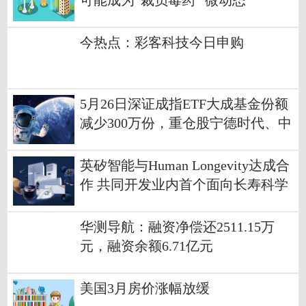
可能成为“裁员毒药” 微动态
今热点：彩客科技今日申购
5月26日深证成指ETF大成基金份额
减少300万份，重仓股宁德时代、中
际旭创、新易盛-消息
英矽智能与Human Longevity达成合
作 共同开发业内首个面向长寿科学
的AI基础模型
华测导航：融资净偿还2511.15万
元，融资余额6.71亿元
美国3月房价涨幅放缓