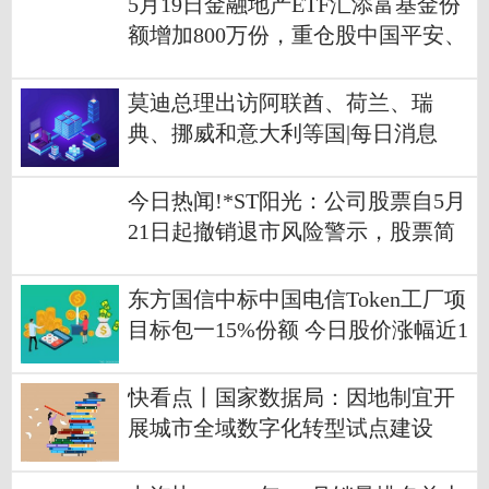
5月19日金融地产ETF汇添富基金份
额增加800万份，重仓股中国平安、
招商银行、兴业银行
莫迪总理出访阿联酋、荷兰、瑞
典、挪威和意大利等国|每日消息
今日热闻!*ST阳光：公司股票自5月
21日起撤销退市风险警示，股票简
称变更为“阳光股份”
东方国信中标中国电信Token工厂项
目标包一15%份额 今日股价涨幅近1
0%_热门看点
快看点丨国家数据局：因地制宜开
展城市全域数字化转型试点建设