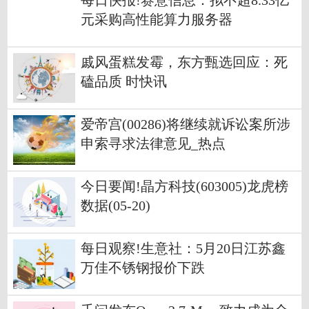
每日快报!赛意信息：拟不超8.33亿
元采购高性能算力服务器
戚风蛋糕发霉，东方甄选回应：死
磕品质 时快讯
爱帝宫(00286)将继续就诉讼案所涉
申索寻求法律意见_热点
今日要闻!晶方科技(603005)龙虎榜
数据(05-20)
每日观察!生意社：5月20日江苏鑫
万佳不锈钢报价下跌