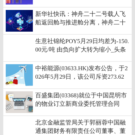
焦点讯
新华社快讯：神舟二十二号载人飞
船返回舱与推进舱分离，神舟二十
一号航天员张陆、武飞、张洪章正
式踏上回家之路
生意社锦纶POY5月29日均差为-150.
00元/吨 由负向扩大转为缩小_头条
焦点
中裕能源(03633.HK)发布公告，于2
026年5月29日，该公司斥资273.62
万港元回购100万股
百盛集团(03368)就位于中国昆明市
的物业订立新商业委托管理合同
北京金融监管局关于郭丽蓉中国融
通集团财务有限责任公司董事、董