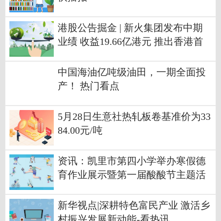
港股公告掘金 | 新火集团发布中期
业绩 收益19.66亿港元 推出香港首
个符合比特币标准的资产管理产
品“Alpha BTC”
中国海油亿吨级油田，一期全面投
产！ 热门看点
5月28日生意社热轧板卷基准价为33
84.00元/吨
资讯：凯里市第四小学举办寒假德
育作业展示暨第一届酸酸节主题活
动
新华视点|深耕特色富民产业 激活乡
村振兴发展新动能-看热讯