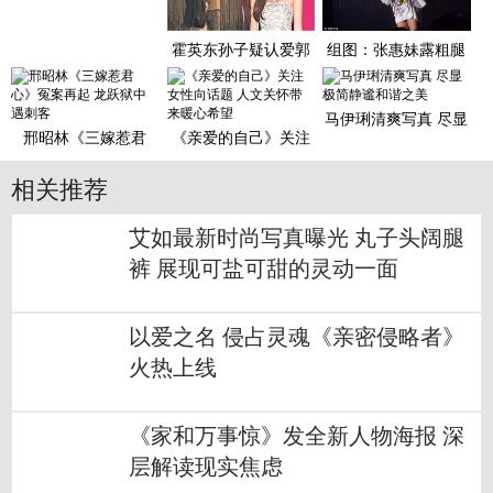
传照 花式自恋默契调
侃
霍英东孙子疑认爱郭
组图：张惠妹露粗腿
富城前女友：她是好
胖成球 梳脏辫与猛男
女孩
贴身
马伊琍清爽写真 尽显
邢昭林《三嫁惹君
《亲爱的自己》关注
极简静谧和谐之美
心》冤案再起 龙跃狱
女性向话题 人文关怀
中遇刺
带来
相关推荐
艾如最新时尚写真曝光 丸子头阔腿
裤 展现可盐可甜的灵动一面
以爱之名 侵占灵魂《亲密侵略者》
火热上线
《家和万事惊》发全新人物海报 深
层解读现实焦虑