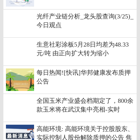
嘉兴朝盛股权投资合伙企业（有限
合伙）
光纤产业链分析_龙头股查询(3/25)_
今日观点
生意社彩涂板5月28日均差为48.33
元/吨 由正向扩大转为缩小
每日热闻![快讯]华邦健康发布质押
公告
全国玉米产业盛会档期定了，800余
款玉米将在武汉集中亮相-实时
高能环境: 高能环境关于控股股东、
实际控制人股份解除质押的公告 焦