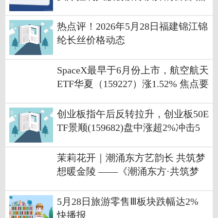
点消息
热点评！2026年5月28日福建锦江锦
纶长丝价格动态
SpaceX最早于6月份上市，航空航天
ETF华夏（159227）涨1.52% 焦点要
闻
创业板指午后反转拉升，创业板50E
TF景顺(159682)盘中涨超2%冲击5
连涨
茉莉花开｜潮涌东方艺韵长 共筑梦
想暖金陵 ——《潮涌东方·共筑梦
想》公益演出圆满落幕 今日快看
5月28日旅游零售Ⅲ板块跌幅达2%
快播报