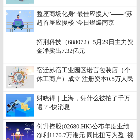
磁材董秘曾身兼四职
整座商场化身“最佳应援人”——“苏
超首座应援楼”今日燃爆南京
拓荆科技（688072）5月29日主力资
金净卖出7.32亿元
宿迁苏宿工业园区诺言包装店（个
体工商户）成立 注册资本0.5万人民
币
财晓得｜上海，凭什么被拍了千万
遍？-快消息
创升控股(02680.HK)公布年度业绩
净利1170.7万港元 同比扭亏为盈_视