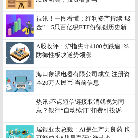
视讯！一图看懂：红利资产持续“吸
金”！5只百亿级ETF份额创历史新
高 近60股连续五年股息率超4%
A股收评：沪指失守4100点跌逾1%
防御性板块逆势领涨
海口象派电器有限公司成立 注册资
本20万人民币 当前信息
热讯:不点短信链接取消就视为同
意？银行“自动续订”扣费引投诉
瑞银亚太总裁：AI是生产力良药 也