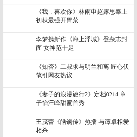
《我，喜欢你》林雨申赵露思奉上
初秋最强开胃菜
李梦携新作《海上浮城》登杂志封
面 女神范十足
《知否》二叔求与明兰和离 匠心伏
笔引网友热议
《妻子的浪漫旅行2》定档0214 章
子怡汪峰甜蜜首秀
王茂蕾《皓镧传》热播 与谭卓相爱
相杀