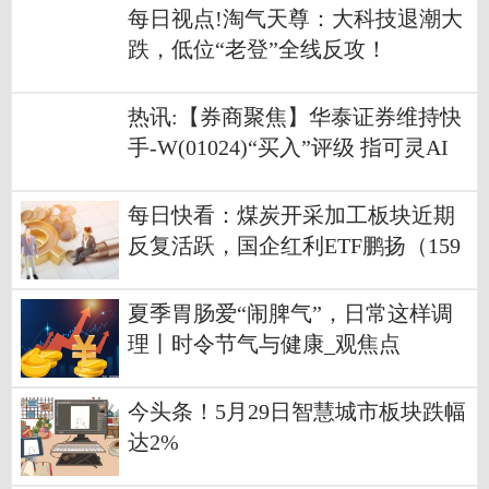
每日视点!淘气天尊：大科技退潮大
跌，低位“老登”全线反攻！
热讯:【券商聚焦】华泰证券维持快
手-W(01024)“买入”评级 指可灵AI
业务加速
每日快看：煤炭开采加工板块近期
反复活跃，国企红利ETF鹏扬（159
515）涨1.13%
夏季胃肠爱“闹脾气”，日常这样调
理丨时令节气与健康_观焦点
今头条！5月29日智慧城市板块跌幅
达2%