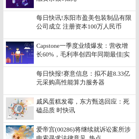
每日快讯!东阳市盈美包装制品有限
公司成立 注册资本100万人民币
Capstone一季度业绩爆发：营收增
长60%，毛利率创四年同期最佳|实
时焦点
每日快报!赛意信息：拟不超8.33亿
元采购高性能算力服务器
戚风蛋糕发霉，东方甄选回应：死
磕品质 时快讯
爱帝宫(00286)将继续就诉讼案所涉
申索寻求法律意见_热点