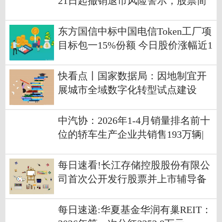
21日起撤销退市风险警示，股票简
称变更为“阳光股份”
东方国信中标中国电信Token工厂项
目标包一15%份额 今日股价涨幅近1
0%_热门看点
快看点丨国家数据局：因地制宜开
展城市全域数字化转型试点建设
中汽协：2026年1-4月销量排名前十
位的轿车生产企业共销售193万辆|
热点聚焦
每日速看!长江存储控股股份有限公
司首次公开发行股票并上市辅导备
案
每日速递:华夏基金华润有巢REIT：