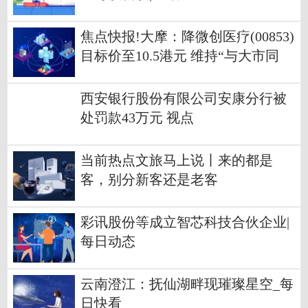
焦点快报!大摩：降微创医疗(00853)
目标价至10.5港元 维持“与大市同
步”评级
西安银行股份有限公司安康分行被
处罚款43万元 视点
当前热点文旅马上说丨来的都是
客，别分新客还是老客
彩讯股份等成立智芯科技合伙企业|
每日动态
云南澄江：抚仙湖畔现璀璨星空_每
日快看