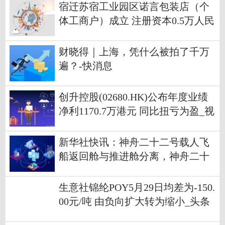
宿迁苏宿工业园区诺言包装店（个
体工商户）成立 注册资本0.5万人民
币
财晓得｜上海，凭什么被拍了千万
遍？-快消息
创升控股(02680.HK)公布年度业绩
净利1170.7万港元 同比扭亏为盈_视
焦点讯
新华社快讯：神舟二十二号载人飞
船返回舱与推进舱分离，神舟二十
一号航天员张陆、武飞、张洪章正
式踏上回家之路
生意社锦纶POY5月29日均差为-150.
00元/吨 由负向扩大转为缩小_头条
焦点