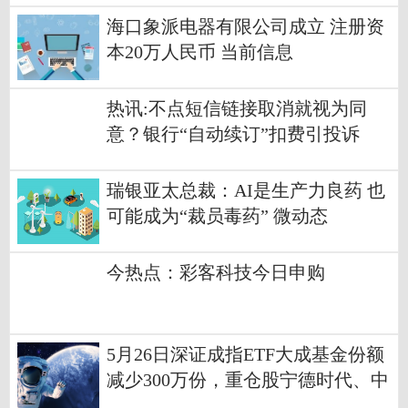
海口象派电器有限公司成立 注册资
本20万人民币 当前信息
热讯:不点短信链接取消就视为同
意？银行“自动续订”扣费引投诉
瑞银亚太总裁：AI是生产力良药 也
可能成为“裁员毒药” 微动态
今热点：彩客科技今日申购
5月26日深证成指ETF大成基金份额
减少300万份，重仓股宁德时代、中
际旭创、新易盛-消息