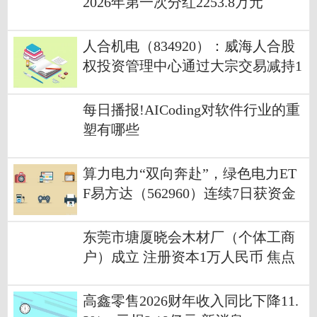
2026年第一次分红2253.8万元
人合机电（834920）：威海人合股
权投资管理中心通过大宗交易减持1
0万股-通讯
每日播报!AICoding对软件行业的重
塑有哪些
算力电力“双向奔赴”，绿色电力ET
F易方达（562960）连续7日获资金
净流入_热讯
东莞市塘厦晓会木材厂（个体工商
户）成立 注册资本1万人民币 焦点
要闻
高鑫零售2026财年收入同比下降11.