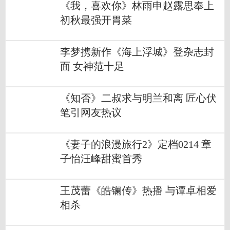
《我，喜欢你》林雨申赵露思奉上
初秋最强开胃菜
李梦携新作《海上浮城》登杂志封
面 女神范十足
《知否》二叔求与明兰和离 匠心伏
笔引网友热议
《妻子的浪漫旅行2》定档0214 章
子怡汪峰甜蜜首秀
王茂蕾《皓镧传》热播 与谭卓相爱
相杀