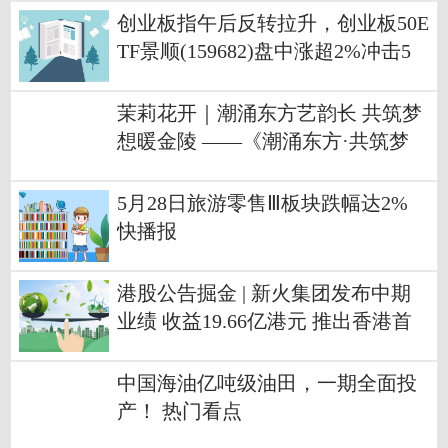
创业板指午后反转拉升，创业板50E
TF景顺(159682)盘中涨超2%冲击5
连涨
茉莉花开｜潮涌东方艺韵长 共筑梦
想暖金陵 ——《潮涌东方·共筑梦
想》公益演出圆满落幕 今日快看
5月28日旅游零售Ⅲ板块跌幅达2%
快播报
港股公告掘金 | 新火集团发布中期
业绩 收益19.66亿港元 推出香港首
个符合比特币标准的资产管理产
品“Alpha BTC”
中国海油亿吨级油田，一期全面投
产！ 热门看点