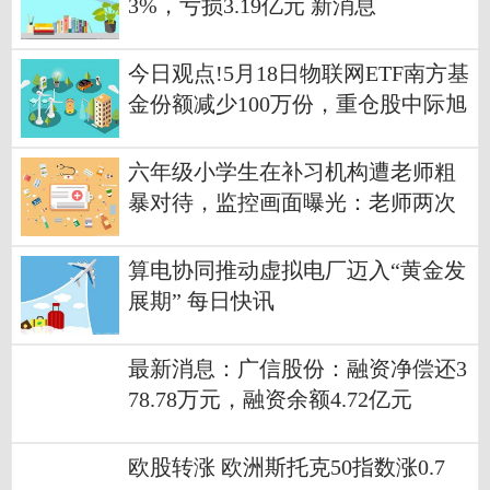
3%，亏损3.19亿元 新消息
今日观点!5月18日物联网ETF南方基
金份额减少100万份，重仓股中际旭
创、立讯精密、兆易创新
六年级小学生在补习机构遭老师粗
暴对待，监控画面曝光：老师两次
大力踢踹课桌，推搡小孩_即时焦点
算电协同推动虚拟电厂迈入“黄金发
展期” 每日快讯
最新消息：广信股份：融资净偿还3
78.78万元，融资余额4.72亿元
欧股转涨 欧洲斯托克50指数涨0.7