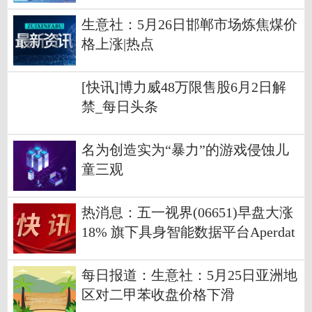
生意社：5月26日邯郸市场炼焦煤价
格上涨|热点
[快讯]博力威48万限售股6月2日解
禁_每日头条
名为创造实为“暴力”的游戏侵蚀儿
童三观
热消息：五一视界(06651)早盘大涨
18% 旗下具身智能数据平台Aperdat
a.ai正式上线
每日报道：生意社：5月25日亚洲地
区对二甲苯收盘价格下滑