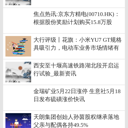
焦点热讯:京东方精电(00710.HK)：
根据股份奖励计划购买15.8万股
大行评级丨花旗：小米YU7 GT规格
具吸引力，电动车业务市场情绪有
望改善|每日短讯
西安至十堰高速铁路湖北段开启运
行试验_最新资讯
金瑞矿业5月22日涨停 生意社5月18
日发布硫磺涨价快讯
天朗集团创始人孙茵股权继承落地
父亲与配偶各持49.5%