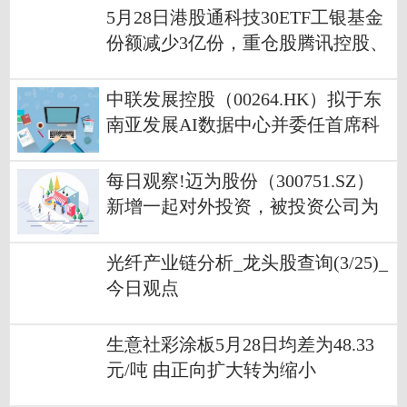
5月28日港股通科技30ETF工银基金
份额减少3亿份，重仓股腾讯控股、
阿里巴巴-W、小米集团-W
中联发展控股（00264.HK）拟于东
南亚发展AI数据中心并委任首席科
学家|焦点热议
每日观察!迈为股份（300751.SZ）
新增一起对外投资，被投资公司为
嘉兴朝盛股权投资合伙企业（有限
合伙）
光纤产业链分析_龙头股查询(3/25)_
今日观点
生意社彩涂板5月28日均差为48.33
元/吨 由正向扩大转为缩小