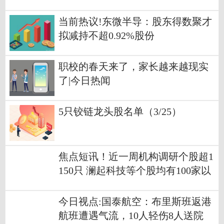
当前热议!东微半导：股东得数聚才
拟减持不超0.92%股份
职校的春天来了，家长越来越现实
了|今日热闻
5只铰链龙头股名单（3/25）
焦点短讯！近一周机构调研个股超1
150只 澜起科技等个股均有100家以
上机构评级
今日视点:国泰航空：布里斯班返港
航班遭遇气流，10人轻伤8人送院