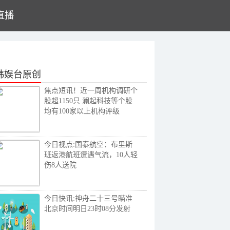
直播
韩娱台原创
焦点短讯！近一周机构调研个
股超1150只 澜起科技等个股
均有100家以上机构评级
今日视点:国泰航空：布里斯
班返港航班遭遇气流，10人轻
伤8人送院
今日快讯:神舟二十三号瞄准
北京时间明日23时08分发射