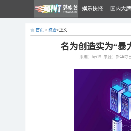
娱乐快报
国内大
首页
>
综合
>正文
名为创造实为“暴
采编：hyt15
来源：新华每