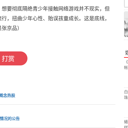
，想要彻底隔绝青少年接触网络游戏并不现实，但
流行，扭曲少年心性、贻误孩童成长。这是底线，
张京品）
《
帐
白
概念热股
珠
开情况的公告
蜷
样