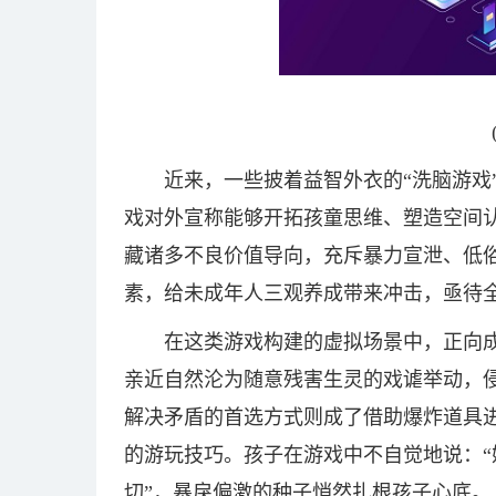
近来，一些披着益智外衣的“洗脑游戏
戏对外宣称能够开拓孩童思维、塑造空间
藏诸多不良价值导向，充斥暴力宣泄、低
素，给未成年人三观养成带来冲击，亟待
在这类游戏构建的虚拟场景中，正向
亲近自然沦为随意残害生灵的戏谑举动，
解决矛盾的首选方式则成了借助爆炸道具
的游玩技巧。孩子在游戏中不自觉地说：“
切”，暴戾偏激的种子悄然扎根孩子心底。