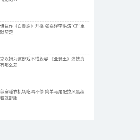
诗巨作《白鹿原》开播 张嘉译李洪涛“CP”重
默契足
克汉姆为这部戏不惜毁容 《亚瑟王》演技真
有那么差
薇穿睡衣机场吃喝不停 简单马尾配拉风黑超
着就舒服