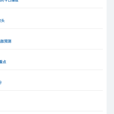
训|今日播报
龙头
通胀预测
门看点
份