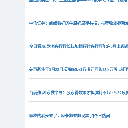
唐山高新区举办“工业品直播——AI+数字化转型”专题培
中信证券：继续看好肉牛原奶周期共振，推荐牧业养殖
今日看点:欧洲央行行长拉加德预计央行可能在6月上调
先声药业于5月22日斥资869.63万港元回购82.9万股-热
当前热议!东微半导：股东得数聚才拟减持不超0.92%股
职校的春天来了，家长越来越现实了|今日热闻