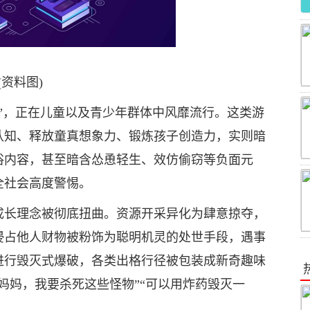
(资料图)
”，正在儿童以及青少年群体中风靡流行。这类游
认知、释放童真想象力、锻炼孩子创造力，实则暗
俗内容，甚至暗含怂恿轻生、效仿偷窃等负面元
全社会高度警惕。
成长理念被彻底扭曲。资源开采异化为肆意掠夺，
侵占他人财物被粉饰为聪明机灵的处世手段，遇事
进行毁灭式爆破，各类出格行径被包装成新奇趣味
妈妈，我要杀死这些怪物”“可以用炸药毁灭一