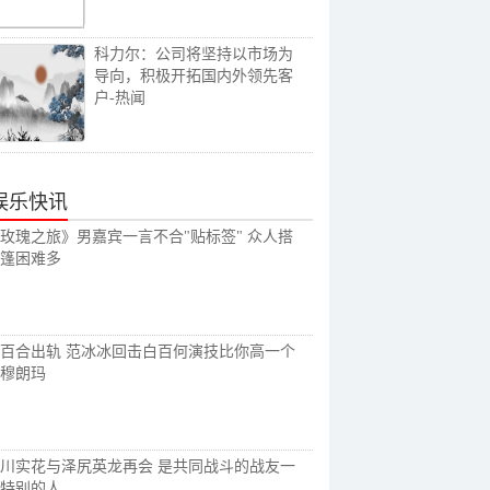
科力尔：公司将坚持以市场为
导向，积极开拓国内外领先客
户-热闻
娱乐快讯
玫瑰之旅》男嘉宾一言不合"贴标签" 众人搭
篷困难多
百合出轨 范冰冰回击白百何演技比你高一个
穆朗玛
川实花与泽尻英龙再会 是共同战斗的战友一
特别的人