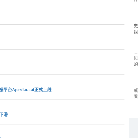
史
组
贝
的
台Aperdata.ai正式上线
戚
看
下滑