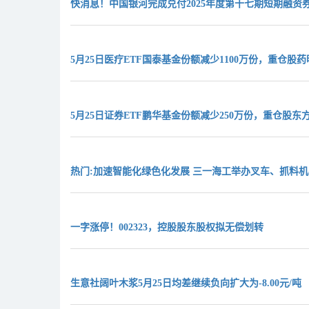
快消息！中国银河完成兑付2025年度第十七期短期融资
5月25日医疗ETF国泰基金份额减少1100万份，重仓
5月25日证券ETF鹏华基金份额减少250万份，重仓股
热门:加速智能化绿色化发展 三一海工举办叉车、抓料
一字涨停！002323，控股股东股权拟无偿划转
生意社阔叶木浆5月25日均差继续负向扩大为-8.00元/吨