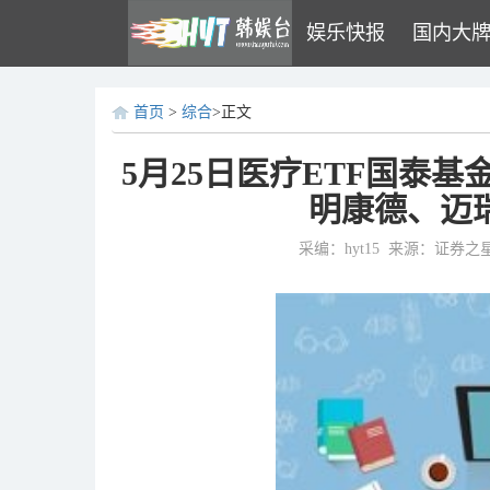
娱乐快报
国内大
首页
>
综合
>正文
5月25日医疗ETF国泰基
明康德、迈
采编：hyt15
来源：证券之星