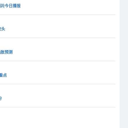
训|今日播报
龙头
通胀预测
门看点
份