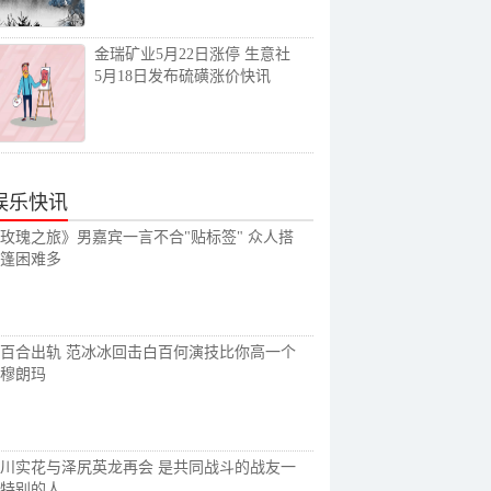
金瑞矿业5月22日涨停 生意社
5月18日发布硫磺涨价快讯
娱乐快讯
玫瑰之旅》男嘉宾一言不合"贴标签" 众人搭
篷困难多
百合出轨 范冰冰回击白百何演技比你高一个
穆朗玛
川实花与泽尻英龙再会 是共同战斗的战友一
特别的人