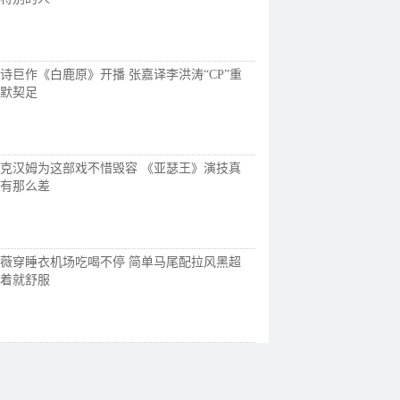
诗巨作《白鹿原》开播 张嘉译李洪涛“CP”重
默契足
克汉姆为这部戏不惜毁容 《亚瑟王》演技真
有那么差
薇穿睡衣机场吃喝不停 简单马尾配拉风黑超
着就舒服