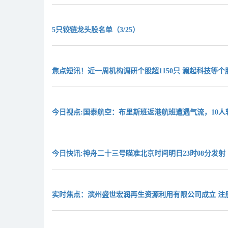
5只铰链龙头股名单（3/25）
焦点短讯！近一周机构调研个股超1150只 澜起科技等个
今日视点:国泰航空：布里斯班返港航班遭遇气流，10人
今日快讯:神舟二十三号瞄准北京时间明日23时08分发射
实时焦点：滨州盛世宏润再生资源利用有限公司成立 注册