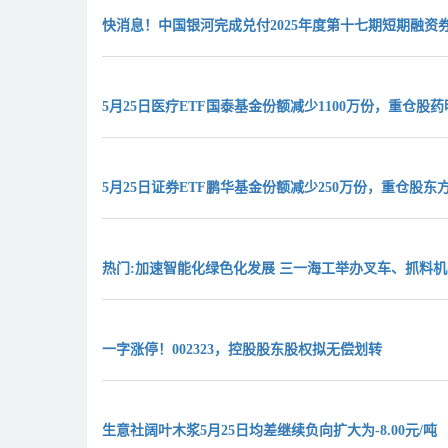
快消息！中国银河完成兑付2025年度第十七期短期融资
5月25日医疗ETF国泰基金份额减少1100万份，重仓
5月25日证券ETF鹏华基金份额减少250万份，重仓股
热门:加速智能化绿色化发展 三一海工举办叉车、抓料
一字涨停！002323，控股股东股权拟无偿划转
生意社阔叶木浆5月25日均差继续负向扩大为-8.00元/吨