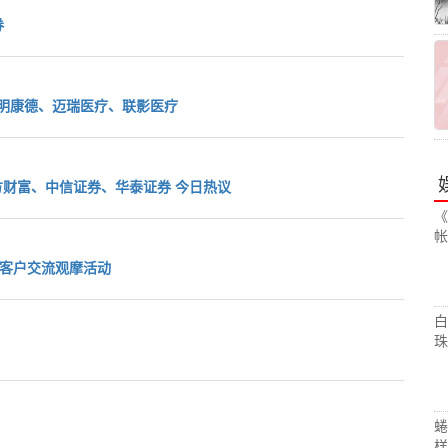
券
股药明康德、迈瑞医疗、联影医疗
东方财富、中信证券、华泰证券 今日热议
《
帐
机客户交流观摩活动
白
珠
蜷
样