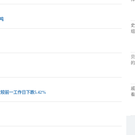
/吨
史
组
贝
的
戚
较前一工作日下跌5.42%
看