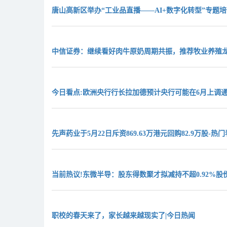
唐山高新区举办“工业品直播——AI+数字化转型”专题培
中信证券：继续看好肉牛原奶周期共振，推荐牧业养殖
今日看点:欧洲央行行长拉加德预计央行可能在6月上调
先声药业于5月22日斥资869.63万港元回购82.9万股-热
当前热议!东微半导：股东得数聚才拟减持不超0.92%股
职校的春天来了，家长越来越现实了|今日热闻