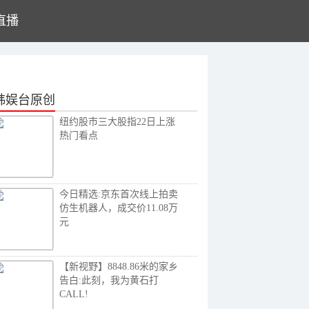
直播
韩娱台原创
纽约股市三大股指22日上涨
热门看点
今日精选:京东首次线上拍卖
仿生机器人，成交价11.08万
元
【新视野】8848.86米的家乡
告白:此刻，我为黄石打
CALL!