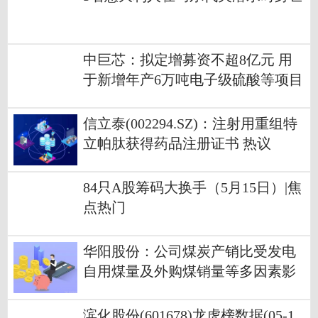
中巨芯：拟定增募资不超8亿元 用
于新增年产6万吨电子级硫酸等项目
_每日时讯
信立泰(002294.SZ)：注射用重组特
立帕肽获得药品注册证书 热议
84只A股筹码大换手（5月15日）|焦
点热门
华阳股份：公司煤炭产销比受发电
自用煤量及外购煤销量等多因素影
响，造成去年四季度煤炭产销比降
低-报道
滨化股份(601678)龙虎榜数据(05-1