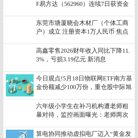
F易方达（562960）连续7日获资金
净流入_热讯
东莞市塘厦晓会木材厂（个体工商
户）成立 注册资本1万人民币 焦点
要闻
高鑫零售2026财年收入同比下降11.
3%，亏损3.19亿元 新消息
今日观点!5月18日物联网ETF南方基
金份额减少100万份，重仓股中际旭
创、立讯精密、兆易创新
六年级小学生在补习机构遭老师粗
暴对待，监控画面曝光：老师两次
大力踢踹课桌，推搡小孩_即时焦点
算电协同推动虚拟电厂迈入“黄金发