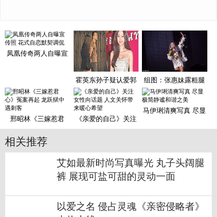
凤凰传奇两人自曝宣
传照 花式自恋默契调
侃
霍英东孙子疑认爱郭
组图：张惠妹露粗腿
富城前女友：她是好
胖成球 梳脏辫与猛男
女孩
贴身
马伊琍清爽写真 尽显
邢昭林《三嫁惹君
《亲爱的自己》关注
极简静谧和谐之美
心》冤案再起 龙跃狱
女性向话题 人文关怀
中遇刺
带来
相关推荐
艾如最新时尚写真曝光 丸子头阔腿
裤 展现可盐可甜的灵动一面
以爱之名 侵占灵魂《亲密侵略者》