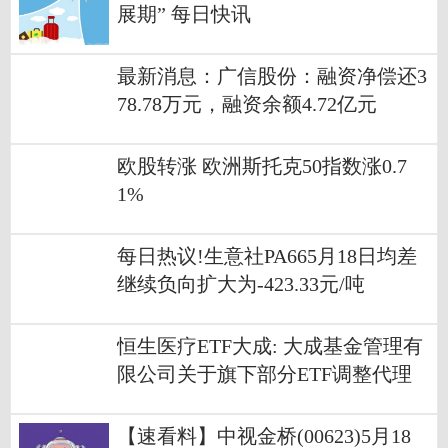
展期” 每日快讯
最新消息：广信股份：融资净偿还3
78.78万元，融资余额4.72亿元
欧股转涨 欧洲斯托克50指数涨0.7
1%
每日热议!生意社PA665月18日均差
继续负向扩大为-423.33元/吨
恒生医疗ETF大成: 大成基金管理有
限公司关于旗下部分ETF调整代理
买卖替代证券折算汇率并修订招募
说明书的公告
【速看料】中视金桥(00623)5月18