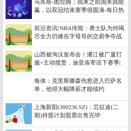
马库斯-图拉姆：我来之前国米就能
赢，以双冠结束赛季很圆满-每日热
门
前沿资讯!NBA传闻：勇士队为何竭
尽全力仍难在字母哥的交易争夺战
中胜出
山西被淘汰发布会！潘江被广厦打
服+主动揽责，迪亚洛寄语下赛季|
视焦点讯
每体：克里斯滕森伤愈进入巴萨名
单，他得大幅降薪才能续约
上海新阳(300236.SZ)：芯征途(二
期)持股计划股票出售完毕