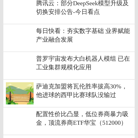
剧组曾坦言没钱做营销-焦点播报
腾讯云：部分DeepSeek模型升级及
切换安排公告-今日看点
每日快看：夯实数字基础 业界赋能
产业融合发展
普罗宇宙发布大白机器人模组 已在
工业集群规模化应用
萨迪克加盟将瓦伦胜率拔高30%，
他进球的西甲比赛球队没输过
配置性价比凸显，低位券商暴力吸
金，顶流券商ETF华宝（512000）
近5日狂揽14.9亿元