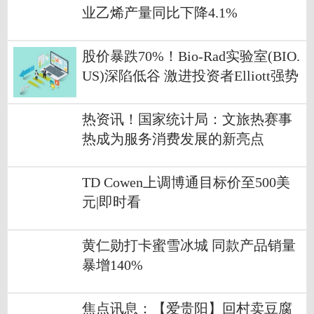
业乙烯产量同比下降4.1%
股价暴跌70%！Bio-Rad实验室(BIO.
US)深陷低谷 激进投资者Elliott强势
入局
热资讯！国家统计局：文旅热赛事
热成为服务消费发展的新亮点
TD Cowen上调博通目标价至500美
元|即时看
黄仁勋打卡蜜雪冰城 同款产品销量
暴增140%
焦点讯息：【爱贵阳】回村卖豆腐