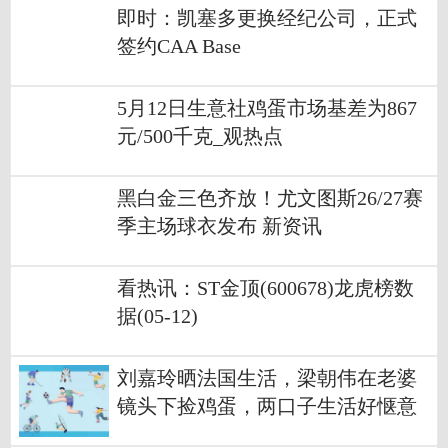
即时：凯塞多更换经纪公司，正式
签约CAA Base
5月12日生意社鸡蛋市场基差为867
元/500千克_观热点
黑白金三色齐放！尤文图斯26/27赛
季主场球衣发布 新资讯
看热讯：ST金顶(600678)龙虎榜数
据(05-12)
刘嘉玲晒法国生活，梁朝伟在老婆
镜头下捡鸡蛋，两口子生活好惬意