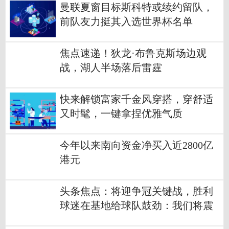
曼联夏窗目标斯科特或续约留队，
前队友力挺其入选世界杯名单
焦点速递！狄龙·布鲁克斯场边观
战，湖人半场落后雷霆
快来解锁富家千金风穿搭，穿舒适
又时髦，一键拿捏优雅气质
今年以来南向资金净买入近2800亿
港元
头条焦点：将迎争冠关键战，胜利
球迷在基地给球队鼓劲：我们将震
撼世界