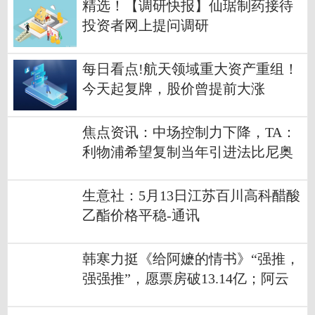
精选！【调研快报】仙琚制药接待
投资者网上提问调研
每日看点!航天领域重大资产重组！
今天起复牌，股价曾提前大涨
焦点资讯：中场控制力下降，TA：
利物浦希望复制当年引进法比尼奥
的成功
生意社：5月13日江苏百川高科醋酸
乙酯价格平稳-通讯
韩寒力挺《给阿嬷的情书》“强推，
强强推”，愿票房破13.14亿；阿云
嘎、刘美含等多位明星自发推荐，