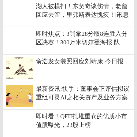
湖人被横扫！东契奇谈伤情，老詹
回应去留，里弗斯表达愧疚！|讯息
即时焦点：3罚拿28分取8连胜入分
区决赛！300万米切尔登海报 队
记：难以置信
俞浩发女装照回应刘靖康-今日报
最新资讯:快手：董事会正评估拟议
重组可灵AI之相关资产及业务方案
或涉及引入外部融资
即时看！QFII扎堆重仓的优质小市
值股曝光，23股上榜