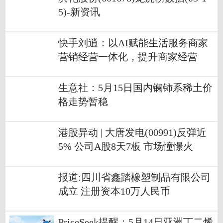
5)-新资讯
快手刘逍：以AI赋能生活服务商家
营销经营一体化，提升商家经营
生意社：5月15日国内镧铈系稀土价
格走势暂稳
港股异动 | 大唐发电(00991)反弹近
5% 公司A股8天7板 市场憧憬火
电“拓新”迎估值重塑_焦点滚动
报道:四川省鑫踏橡塑制品有限公司
成立 注册资本10万人民币
PriceSeek提醒：5月14日亚洲丁二烯