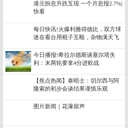
港元拆息升跌互现 一个月息报2.7%|
快看
每日快讯!火爆利雅得德比，双方球
迷在看台用棍子互殴，杂物满天飞
今日播报!希拉尔德斯谈塞尔塔失
利：末两轮要拿4分进欧战
【焦点热闻】泰晤士：切尔西与阿
隆索的初步会谈结果谨慎乐观
图片新闻｜花瀑留声