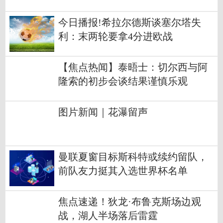
今日播报!希拉尔德斯谈塞尔塔失
利：末两轮要拿4分进欧战
【焦点热闻】泰晤士：切尔西与阿
隆索的初步会谈结果谨慎乐观
图片新闻｜花瀑留声
曼联夏窗目标斯科特或续约留队，
前队友力挺其入选世界杯名单
焦点速递！狄龙·布鲁克斯场边观
战，湖人半场落后雷霆