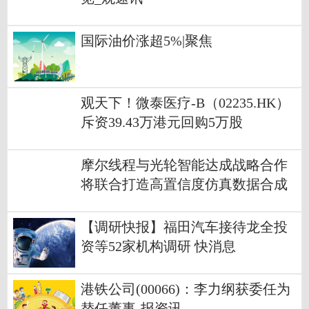
国际油价涨超5%|聚焦
观天下！微泰医疗-B（02235.HK）
斥资39.43万港元回购5万股
摩尔线程与光轮智能达成战略合作
将联合打造高置信度仿真数据合成
方案 今日视点
【调研快报】福田汽车接待龙全投
资等52家机构调研 快消息
港铁公司(00066)：李力纲获委任为
替任董事-报资讯