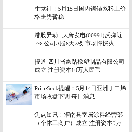
生意社：5月15日国内镧铈系稀土价
格走势暂稳
港股异动 | 大唐发电(00991)反弹近
5% 公司A股8天7板 市场憧憬火
电“拓新”迎估值重塑_焦点滚动
报道:四川省鑫踏橡塑制品有限公司
成立 注册资本10万人民币
PriceSeek提醒：5月14日亚洲丁二烯
市场收盘下调 每日消息
焦点短讯！灌南县室居涂料经营部
（个体工商户）成立 注册资本5万
人民币