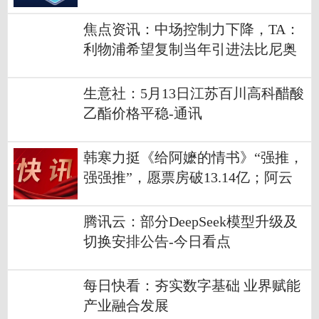
焦点资讯：中场控制力下降，TA：
利物浦希望复制当年引进法比尼奥
的成功
生意社：5月13日江苏百川高科醋酸
乙酯价格平稳-通讯
韩寒力挺《给阿嬷的情书》“强推，
强强推”，愿票房破13.14亿；阿云
嘎、刘美含等多位明星自发推荐，
剧组曾坦言没钱做营销-焦点播报
腾讯云：部分DeepSeek模型升级及
切换安排公告-今日看点
每日快看：夯实数字基础 业界赋能
产业融合发展