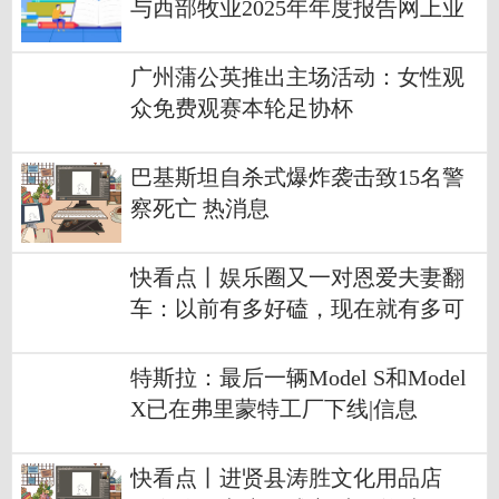
与西部牧业2025年年度报告网上业
绩说明会的投资者调研 每日关注
广州蒲公英推出主场活动：女性观
众免费观赛本轮足协杯
巴基斯坦自杀式爆炸袭击致15名警
察死亡 热消息
快看点丨娱乐圈又一对恩爱夫妻翻
车：以前有多好磕，现在就有多可
怕
特斯拉：最后一辆Model S和Model
X已在弗里蒙特工厂下线|信息
快看点丨进贤县涛胜文化用品店