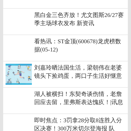
黑白金三色齐放！尤文图斯26/27赛
季主场球衣发布 新资讯
看热讯：ST金顶(600678)龙虎榜数
据(05-12)
刘嘉玲晒法国生活，梁朝伟在老婆
镜头下捡鸡蛋，两口子生活好惬意
湖人被横扫！东契奇谈伤情，老詹
回应去留，里弗斯表达愧疚！|讯息
即时焦点：3罚拿28分取8连胜入分
区决赛！300万米切尔登海报 队