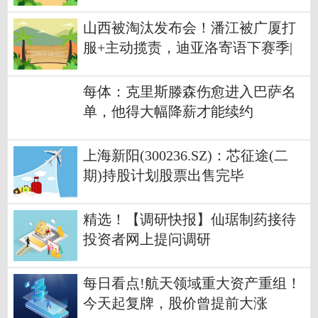
中胜出
山西被淘汰发布会！潘江被广厦打
服+主动揽责，迪亚洛寄语下赛季|
视焦点讯
每体：克里斯滕森伤愈进入巴萨名
单，他得大幅降薪才能续约
上海新阳(300236.SZ)：芯征途(二
期)持股计划股票出售完毕
精选！【调研快报】仙琚制药接待
投资者网上提问调研
每日看点!航天领域重大资产重组！
今天起复牌，股价曾提前大涨