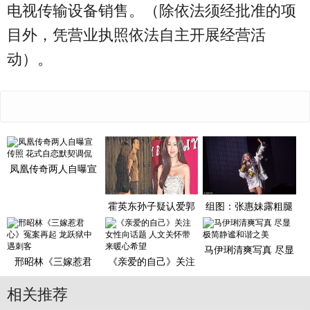
电视传输设备销售。（除依法须经批准的项
目外，凭营业执照依法自主开展经营活
动）。
凤凰传奇两人自曝宣
传照 花式自恋默契调
侃
霍英东孙子疑认爱郭
组图：张惠妹露粗腿
富城前女友：她是好
胖成球 梳脏辫与猛男
女孩
贴身
马伊琍清爽写真 尽显
邢昭林《三嫁惹君
《亲爱的自己》关注
极简静谧和谐之美
心》冤案再起 龙跃狱
女性向话题 人文关怀
中遇刺
带来
相关推荐