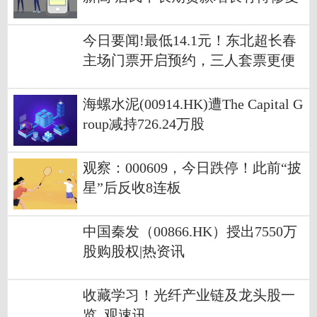
今日要闻!最低14.1元！东北超长春
主场门票开启预约，三人套票更便
宜！
海螺水泥(00914.HK)遭The Capital G
roup减持726.24万股
观察：000609，今日跌停！此前“披
星”后反收8连板
中国秦发（00866.HK）授出7550万
股购股权|热资讯
收藏学习！光纤产业链及龙头股一
览_观速讯