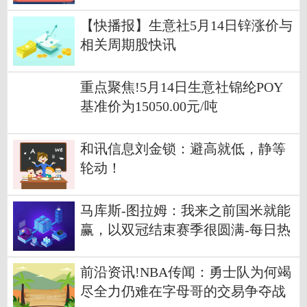
【快播报】生意社5月14日锌涨价与
相关周期股快讯
重点聚焦!5月14日生意社锦纶POY
基准价为15050.00元/吨
和讯信息刘金锁：避高就低，静等
轮动！
马库斯-图拉姆：我来之前国米就能
赢，以双冠结束赛季很圆满-每日热
门
前沿资讯!NBA传闻：勇士队为何竭
尽全力仍难在字母哥的交易争夺战