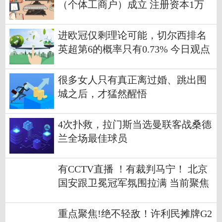
（个体工商户）成立 注册资本1万
人民币
进欧冠仅剩理论可能，切尔西排名
英超第6的概率只有0.73% 今日观点
很多女人只有真正离过婚、跳出围
城之后，才猛然醒悟
4次扑救，拉门斯当选曼联客战桑德
兰全场最佳球员
有CCTV直播 ！有裁判马宁！ 北京
国安跟卫冕冠军氛围拉满 当前聚焦
重点聚焦!绝不轻敌！许利民摊牌G2