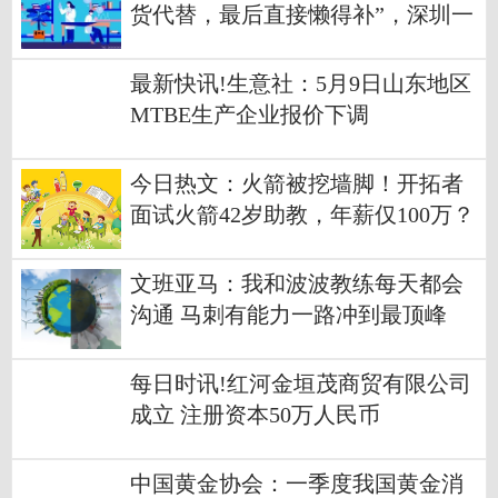
货代替，最后直接懒得补”，深圳一
珠宝公司直播中控多次偷拿黄金样
品涉案金额超100万，被判有期徒刑
最新快讯!生意社：5月9日山东地区
三年十个月
MTBE生产企业报价下调
今日热文：火箭被挖墙脚！开拓者
面试火箭42岁助教，年薪仅100万？
或难接受
文班亚马：我和波波教练每天都会
沟通 马刺有能力一路冲到最顶峰
每日时讯!红河金垣茂商贸有限公司
成立 注册资本50万人民币
中国黄金协会：一季度我国黄金消