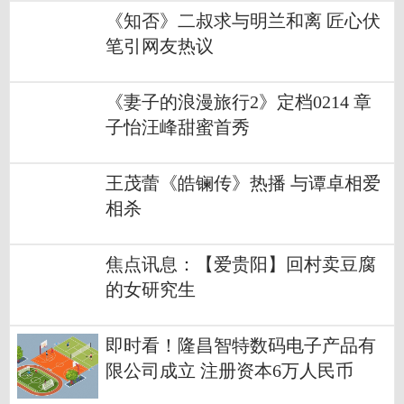
《知否》二叔求与明兰和离 匠心伏
笔引网友热议
《妻子的浪漫旅行2》定档0214 章
子怡汪峰甜蜜首秀
王茂蕾《皓镧传》热播 与谭卓相爱
相杀
焦点讯息：【爱贵阳】回村卖豆腐
的女研究生
即时看！隆昌智特数码电子产品有
限公司成立 注册资本6万人民币