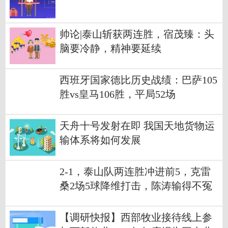
帅论|泰山斩获两连胜，宿茂臻：头
脑要冷静，精神要延续
西班牙国家德比历史战绩：巴萨105
胜vs皇马106胜，平局52场
天舟十号发射在即 我国天地货物运
输体系将如何发展
2-1，泰山队两连胜冲进前5，克雷
桑2场5球降维打击，陈涛输得不冤
【调研快报】西部牧业接待线上参