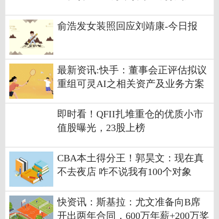
记：难以置信
俞浩发女装照回应刘靖康-今日报
最新资讯:快手：董事会正评估拟议
重组可灵AI之相关资产及业务方案
或涉及引入外部融资
即时看！QFII扎堆重仓的优质小市
值股曝光，23股上榜
CBA本土得分王！郭昊文：现在真
不去夜店 咋不说我有100个对象
快资讯：斯基拉：尤文准备向B席
开出两年合同，600万年薪+200万奖