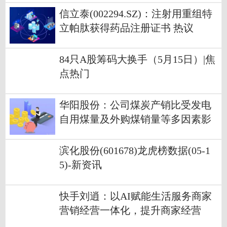
信立泰(002294.SZ)：注射用重组特
立帕肽获得药品注册证书 热议
84只A股筹码大换手（5月15日）|焦
点热门
华阳股份：公司煤炭产销比受发电
自用煤量及外购煤销量等多因素影
响，造成去年四季度煤炭产销比降
低-报道
滨化股份(601678)龙虎榜数据(05-1
5)-新资讯
快手刘逍：以AI赋能生活服务商家
营销经营一体化，提升商家经营