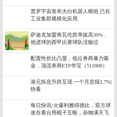
普罗宇宙发布大白机器人模组 已在
工业集群规模化应用
萨迪克加盟将瓦伦胜率拔高30%，
他进球的西甲比赛球队没输过
配置性价比凸显，低位券商暴力吸
金，顶流券商ETF华宝（512000）
近5日狂揽14.9亿元
港元拆息升跌互现 一个月息报2.7%|
快看
每日快讯!火爆利雅得德比，双方球
迷在看台用棍子互殴，杂物满天飞