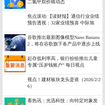
二氯甲烷价格动态
焦点滚动:【读财报】通信行业业绩
预告透视：32家业绩预喜 中际旭
创、新易盛、润泽科技盈利规模居
前
谷歌推出最新图像模型Nano Banana
2，将在谷歌旗下各产品中逐步上线
当前资讯
起存低利率高，银行纷纷推出儿童
专属“压岁钱账户” 每日视点
视点！建材板块龙头是谁（2026/2/2
6）
看热讯：光迅科技：向特定对象发