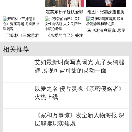
传照 花式自恋默契调
侃
霍英东孙子疑认爱郭
组图：张惠妹露粗腿
富城前女友：她是好
胖成球 梳脏辫与猛男
女孩
贴身
马伊琍清爽写真 尽显
邢昭林《三嫁惹君
《亲爱的自己》关注
极简静谧和谐之美
心》冤案再起 龙跃狱
女性向话题 人文关怀
中遇刺
带来
相关推荐
艾如最新时尚写真曝光 丸子头阔腿
裤 展现可盐可甜的灵动一面
以爱之名 侵占灵魂《亲密侵略者》
火热上线
《家和万事惊》发全新人物海报 深
层解读现实焦虑