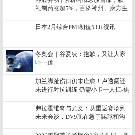
礼制药涨超5%，百济神州、康方生
物涨超4%
日本2月综合PMI初值53.8 视讯
冬奥会｜谷爱凌：抱歉，又让大家
吓一跳
加兰脚趾伤口仍未痊愈！卢透露还
未进行对抗训练 仍需小卡一人扛-焦
点精选
弗拉霍维奇与尤文：从重返赛场到
未来会谈，DV9现在急于踢球和沟
通