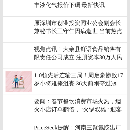
丰液化气报价下调|最新快讯
原深圳市创业投资同业公会副会长
兼秘书长王守仁因病逝世 当前热点
视焦点讯！大余县鲜语食品销售有
限责任公司成立 注册资本30万人民
币
1-0领先后连输三局！周启豪惨败17
岁小将难掩沮丧 36天前刚夺过冠_
动态焦点
要闻：春节餐饮消费市场火热，烟
火小店订单翻倍，“火锅双雄” 迎客
流高峰
PriceSeek提醒：河南三聚氰胺出厂