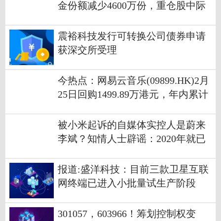
金份额减少4600万份，重仓股中际
旭创、新易盛、立讯精密
震裕科技发行可转换公司债券申请
获深交所受理
今热点：网易云音乐(09899.HK)2月
25日回购1499.89万港元，年内累计
回购1.05亿港元
被小米起诉的自媒体实控人是蔚来
李斌？知情人士辟谣：2020年就已
转让相关股份 无任何关联
报道:盛洋科技：目前三款卫星互联
网终端已进入小批量试生产阶段
301057，603966！筹划控制权变