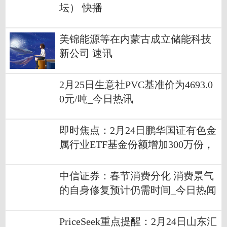
坛） 快播
美锦能源等在内蒙古成立储能科技
新公司 速讯
2月25日生意社PVC基准价为4693.0
0元/吨_今日热讯
即时焦点：2月24日鹏华国证有色金
属行业ETF基金份额增加300万份，
重仓股紫金矿业、洛阳钼业、北方
稀土
中信证券：春节消费分化 消费景气
的自身修复预计仍需时间_今日热闻
PriceSeek重点提醒：2月24日山东汇