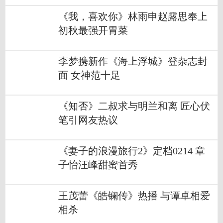
《我，喜欢你》林雨申赵露思奉上
初秋最强开胃菜
李梦携新作《海上浮城》登杂志封
面 女神范十足
《知否》二叔求与明兰和离 匠心伏
笔引网友热议
《妻子的浪漫旅行2》定档0214 章
子怡汪峰甜蜜首秀
王茂蕾《皓镧传》热播 与谭卓相爱
相杀