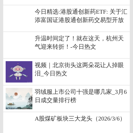
老科技的“暖”|每日热门
今日精选:港股通创新药ETF: 关于汇
添富国证港股通创新药交易型开放
式指数证券投资基金新增流动性服
务商的公告
升温时间定了！就在这天，杭州天
气迎来转折！-今日热文
视频｜北京街头这两朵花让人掉眼
泪_今日热文
羽绒服上市公司十强是哪几家_3月6
日成交量排行榜
A股煤矿板块三大龙头（2026/3/6）