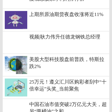
上期所原油期货夜盘收涨将近11%
视频|耿力伟升任德龙钢铁总经理
美股大型科技股盘前普跌，特斯拉
跌2%
25万元！遵义汇川区购彩者刮中“十
倍幸运”头奖_当前聚焦
中国石油市值突破2万亿元大关，超
另“两桶油”之和