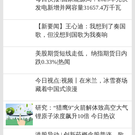
发电新增并网容量31657.4万千瓦
【新要闻】王心迪：我想到了奏国
歌，但没想到国歌为我奏响
美股期货短线走低， 纳指期货日内
跌0.33%|热闻
今日视点:视频丨在米兰，冰雪赛场
藏着中国式浪漫
研究：“猎鹰9”火箭解体致高空大气
锂原子浓度飙升10倍 今日热议
港股异动 | 创新药概念股普涨，歌