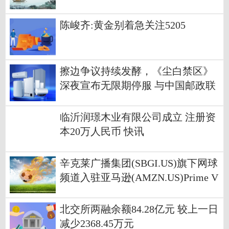
61.81万股
陈峻齐:黄金别着急关注5205
擦边争议持续发酵，《尘白禁区》
深夜宣布无限期停服 与中国邮政联
名被紧急叫停 讯息
临沂润璟木业有限公司成立 注册资
本20万人民币 快讯
辛克莱广播集团(SBGI.US)旗下网球
频道入驻亚马逊(AMZN.US)Prime V
ideo 借力网球热拓展流媒体布局 观
焦点
北交所两融余额84.28亿元 较上一日
减少2368.45万元