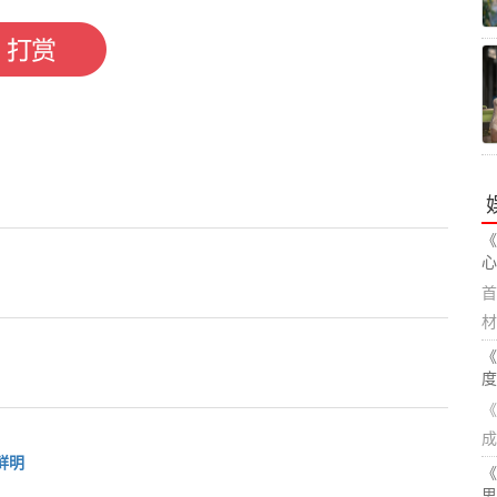
《
心
首
材
《
度
《
成
鲜明
《
思