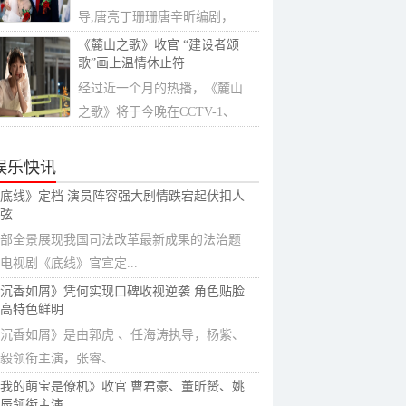
导,唐亮丁珊珊唐辛昕编剧，
史田林、郑媛...
《麓山之歌》收官 “建设者颂
歌”画上温情休止符
经过近一个月的热播，《麓山
之歌》将于今晚在CCTV-1、
芒果TV正式收...
娱乐快讯
底线》定档 演员阵容强大剧情跌宕起伏扣人
弦
部全景展现我国司法改革最新成果的法治题
电视剧《底线》官宣定...
沉香如屑》凭何实现口碑收视逆袭 角色贴脸
高特色鲜明
沉香如屑》是由郭虎 、任海涛执导，杨紫、
毅领衔主演，张睿、...
我的萌宝是僚机》收官 曹君豪、董昕赟、姚
辰领衔主演