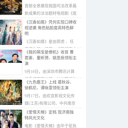
首部全景展现我国司法改革最
新成果的法治题材电视剧《底
线》官宣定...
《沉香如屑》凭何实现口碑收
视逆袭 角色贴脸度高特色鲜
明
《沉香如屑》是由郭虎 、任
海涛执导，杨紫、成毅领衔主
《我的萌宝是僚机》收官 曹
演，张睿、...
君豪、董昕赟、姚思辰领衔主
演
9月18日，由深圳市腾讯计算
机系统有限公司、杭州趣阅信
《九色鹿王》上线 葛秋谷、
息科技有限公...
徐鹤尼、谭咏雯领衔主演
9月17日，由欢宜影视文化传
媒(江苏)有限公司、中共南京
市秦淮区委宣...
《爱情天梯》定档 现济南独
特风光文化
电影《爱情天梯》由毕于臣执