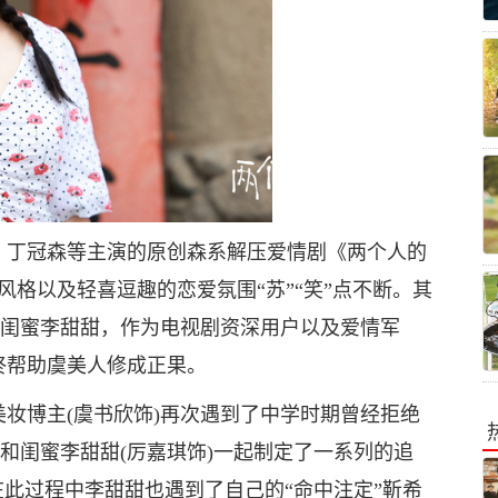
、丁冠森等主演的原创森系解压爱情剧《两个人的
风格以及轻喜逗趣的恋爱氛围“苏”“笑”点不断。其
的闺蜜李甜甜，作为电视剧资深用户以及爱情军
终帮助虞美人修成正果。
妆博主(虞书欣饰)再次遇到了中学时期曾经拒绝
人和闺蜜李甜甜(厉嘉琪饰)一起制定了一系列的追
在此过程中李甜甜也遇到了自己的“命中注定”靳希