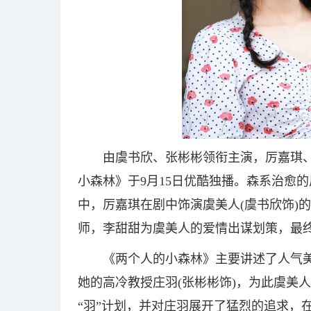
由虞书欣、张彬彬领衔主演，厉嘉琪
小森林》于9月15日优酷独播。森系治愈的
中，厉嘉琪在剧中饰演虞美人(虞书欣饰)
师，李甜甜为虞美人的爱情出谋划策，最
《两个人的小森林》主要讲述了人气美
她的高冷教授庄羽(张彬彬饰)，为此虞美
“羽”计划，并对庄羽展开了猛烈的追求，