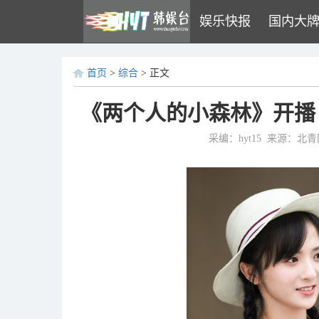
娱乐快报
国内大
首页
>
综合
> 正文
《两个人的小森林》开播
采编：hyt15
来源：北青