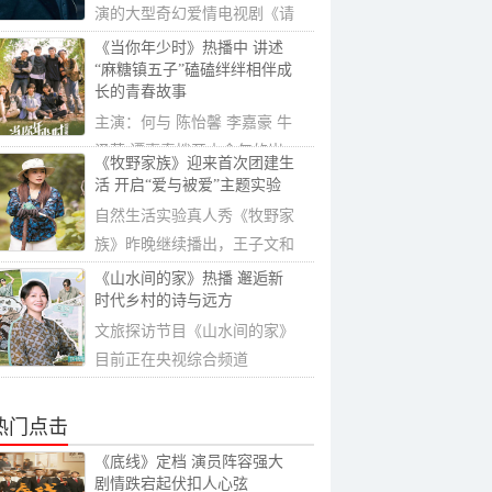
演的大型奇幻爱情电视剧《请
君》于9月15...
《当你年少时》热播中 讲述
“麻糖镇五子”磕磕绊绊相伴成
长的青春故事
主演：何与 陈怡馨 李嘉豪 牛
泽萌 谭嘉泰拨开十余年的岁
《牧野家族》迎来首次团建生
月回头...
活 开启“爱与被爱”主题实验
自然生活实验真人秀《牧野家
族》昨晚继续播出，王子文和
吴永恩、容...
《山水间的家》热播 邂逅新
时代乡村的诗与远方
文旅探访节目《山水间的家》
目前正在央视综合频道
(CCTV-1)热播，撒...
热门点击
《底线》定档 演员阵容强大
剧情跌宕起伏扣人心弦