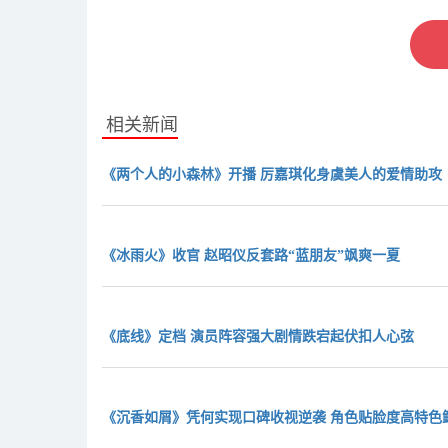
相关新闻
《两个人的小森林》开播 厉嘉琪化身虞美人的爱情助攻
《冰雨火》收官 赵昭仪反套路“蓝朋友”飒爽一夏
《底线》定档 演员阵容强大剧情跌宕起伏扣人心弦
《沉香如屑》凭何实现口碑收视逆袭 角色贴脸度高特色