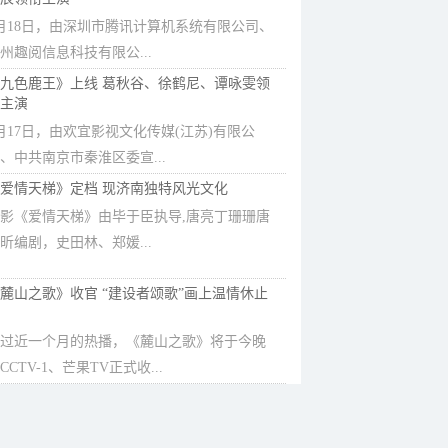
月18日，由深圳市腾讯计算机系统有限公司、
州趣阅信息科技有限公...
九色鹿王》上线 葛秋谷、徐鹤尼、谭咏雯领
主演
月17日，由欢宜影视文化传媒(江苏)有限公
、中共南京市秦淮区委宣...
爱情天梯》定档 现济南独特风光文化
影《爱情天梯》由毕于臣执导,唐亮丁珊珊唐
昕编剧，史田林、郑媛...
麓山之歌》收官 “建设者颂歌”画上温情休止
过近一个月的热播，《麓山之歌》将于今晚
CCTV-1、芒果TV正式收...