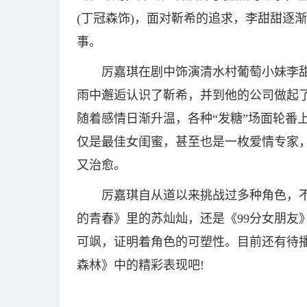
(丁冠森饰)，面对靳希的追求，李甜甜逐
事。
厉嘉琪在剧中饰演清水村葡萄小妹李
雨中邂逅认识了靳希，并到他的公司做起
随着感情日渐升温，各种“发糖”场面轮番
仅是最佳女闺蜜，甚至也是一枚爱情专家
又治愈。
厉嘉琪自从道以来挑战过多种角色，
的青春》里的苏灿灿，还是《99分女朋友
可飒，证明着角色的可塑性。目前还有待
森林》中的精彩表现吧!
关键词：
两个人的小森林
厉嘉琪演技