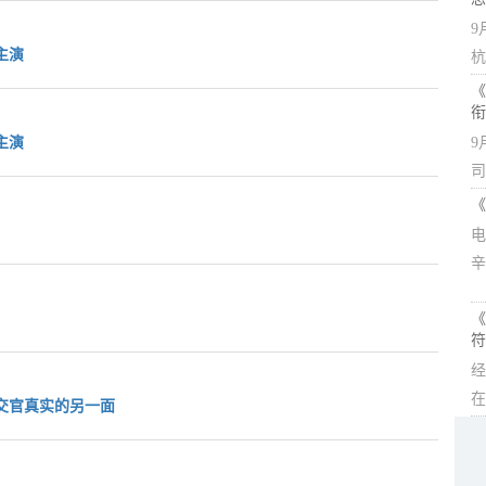
9
主演
杭
《
衔
主演
9
司
《
电
辛
《
符
经
在
交官真实的另一面